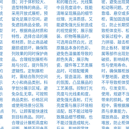
间
感；对于体积较大、
和的暖白光，光线集
密，避免出现
行
造型特殊的商品，可
中且亮度适中，既能
松动等问题。
统
采用开放式展柜，预
清晰呈现展品的细节
靠墙、悬空或
式
留充足展示空间，避
纹理、光泽质感，又
柜，需加固连
合
免遮挡商品全貌。同
能避免强光反射造成
位，防止长期
型
时，根据商品材质和
的视觉疲劳；展示服
致柜体变形、
打
特性，选择合适的展
装、织物等展品时，
安装过程中，
店
柜材质，防止商品被
可选用自然白光，还
力拼接、敲击
取
磨损或损坏，确保陈
原展品本身的色彩，
防止板材、玻
提
列效果的同时保护商
避免色温偏差导致的
属等部件出现
效
品。合理规划展柜布
颜色失真；展示陶
破损，影响结
平
局与分区，提升陈列
瓷、摆件等工艺类展
性与使用寿命
的
逻辑性。定制展柜
品时，可搭配暖黄
时，确保展柜
品
时，需结合陈列空间
光，营造温润、雅致
平整地面，避
示
大小和商品类别，科
的氛围，凸显展品的
不平导致柜体
品
学划分展示区域，避
工艺美感。控制灯光
均，引发变形
示
免杂乱无章。可按照
亮度与光线柔和度，
使用，规避不
用
商品类别、价格区间
避免强光直射。灯光
带来的损耗。
浪
或使用场景分区陈
亮度需与展示环境相
程中，需根据
.点
列，让顾客能快速找
适配，既不能过暗导
质与承重能力
展
到目标商品。同时，
致展品细节模糊，也
摆放商品，避
、
合理设计展柜高度和
不能过强造成眩光、
堆放，防止柜
.点
间距，兼顾不同身高
反光，影响观赏体
弯曲、变形，