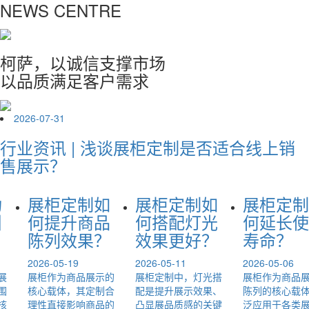
NEWS CENTRE
柯萨，以诚信支撑市场
以品质满足客户需求
2026-07-31
行业资讯 | 浅谈展柜定制是否适合线上销
售展示？
为
展柜定制如
展柜定制如
展柜定制
引
何提升商品
何搭配灯光
何延长使
？
陈列效果？
效果更好？
寿命？
2026-05-19
2026-05-11
2026-05-06
展
展柜作为商品展示的
展柜定制中，灯光搭
展柜作为商品
围
核心载体，其定制合
配是提升展示效果、
陈列的核心载
核
理性直接影响商品的
凸显展品质感的关键
泛应用于各类