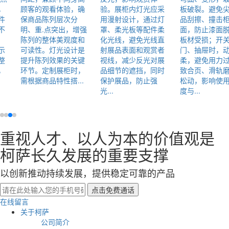
，
顾客的观看体验，确
验。展柜内灯光应采
板破裂。避免
件
保商品陈列层次分
用漫射设计，通过灯
品刮擦、撞击
不
明、重.点突出，增强
罩、柔光板等配件柔
面，防止漆面
陈列的整体美观度和
化光线，避免光线直
板材受损；开
示
可读性。灯光设计是
射展品表面和观赏者
门、抽屉时，
整
提升陈列效果的关键
视线，减少反光对展
柔，避免用力
，
环节。定制展柜时，
品细节的遮挡，同时
致合页、滑轨
需根据商品特性搭...
保护展品，防止强
松动，影响使
光...
度与...
重视人才、以人为本的价值观是
柯萨长久发展的重要支撑
以创新推动持续发展，提供稳定可靠的产品
在线留言
关于柯萨
公司简介