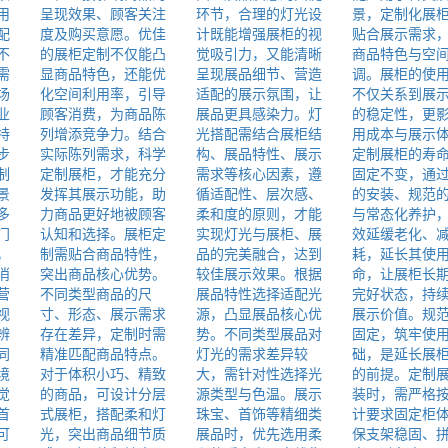
用
呈现效果、顾客关注
环节，合理的灯光设
景，定制化展
配
度及购买意愿。优佳
计既能增强展柜的视
贴合展示需求
不
的展柜定制不仅能凸
觉吸引力，又能清晰
商品特色与空
需
显商品特色，还能优
呈现展品细节、营造
调。展柜的使
场
化空间利用率，引导
适配的展示氛围，让
不仅关系到展
业
顾客消费，为商品陈
展品更具感染力。灯
的稳定性，更
特
列增添竞争力。结合
光搭配需结合展柜结
用成本与展示
步
实际陈列需求，科学
构、展品特性、展示
定制展柜的寿
制
定制展柜，才能充分
需求等核心因素，遵
固定不变，通
景
发挥其展示功能，助
循适配性、层次感、
的安装、规范
多
力商品更好地被顾客
柔和度的原则，才能
与常态化养护
门
认知和选择。展柜定
实现灯光与展柜、展
效延缓老化、
，
制需贴合商品特性，
品的完美融合，达到
耗，延长其使
消
突出商品核心优势。
较佳展示效果。根据
命，让展柜长
营
不同类型商品的尺
展品特性选择适配光
完好状态，持
视
寸、形态、展示需求
源，凸显展品核心优
展示价值。规
辨
存在差异，定制时需
势。不同类型展品对
固定，筑牢使
同
精准匹配商品特点。
灯光的需求差异较
础，是延长展
境
对于体积小巧、精致
大，需针对性选择光
的前提。定制
觉
的商品，可设计分层
源类型与色温。展示
装时，需严格
首
式展柜，搭配柔和灯
珠宝、首饰等精细类
计要求固定柜
可
光，突出商品细节质
展品时，优先选用柔
保支架稳固、